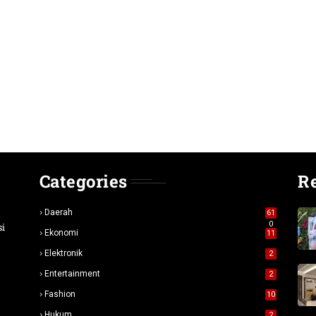
Categories
R
n
Daerah
61
0
si
Ekonomi
11
Elektronik
2
Entertainment
2
Fashion
10
Hukum
2