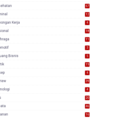
sehatan
67
minal
12
wongan Kerja
4
ional
18
7
ahraga
11
motif
3
uang Bisnis
5
itik
19
sep
4
view
39
3
nologi
4
s
20
sata
46
yanan
16