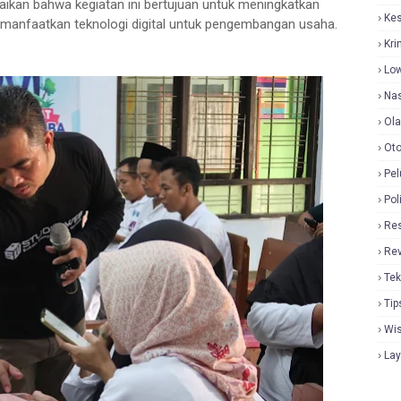
ikan bahwa kegiatan ini bertujuan untuk meningkatkan
Ke
anfaatkan teknologi digital untuk pengembangan usaha.
Kri
Lo
Nas
Ol
Oto
Pel
Pol
Re
Re
Tek
Tip
Wi
La