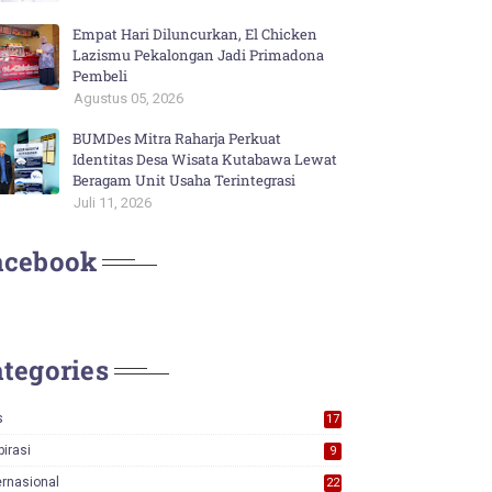
Empat Hari Diluncurkan, El Chicken
Lazismu Pekalongan Jadi Primadona
Pembeli
Agustus 05, 2026
BUMDes Mitra Raharja Perkuat
Identitas Desa Wisata Kutabawa Lewat
Beragam Unit Usaha Terintegrasi
Juli 11, 2026
acebook
tegories
s
17
0
pirasi
9
ernasional
22