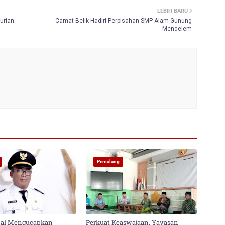
LEBIH BARU
urian
Camat Belik Hadiri Perpisahan SMP Alam Gunung
Mendelem
Pemalang
al Mengucapkan
Perkuat Keaswajaan, Yayasan