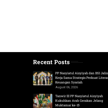
Recent Posts
PP Nasyiatul Aisyiyah dan BSI Jali
Kerja Sama Strategis Perkuat Litera
Keuangan Syariah
August 06, 2026
Tanwir III PP Nasyiatul Aisyiyah
Kukuhkan Arah Gerakan Jelang
Muktamar ke-15