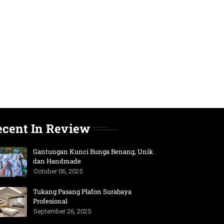
ecent In Review
Gantungan Kunci Bunga Benang, Unik
dan Handmade
October 06, 2025
Tukang Pasang Plafon Surabaya
Profesional
September 26, 2025