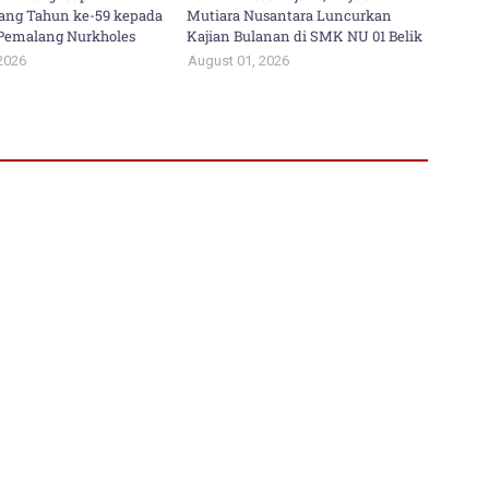
ang Tahun ke-59 kepada
Mutiara Nusantara Luncurkan
i Pemalang Nurkholes
Kajian Bulanan di SMK NU 01 Belik
2026
August 01, 2026