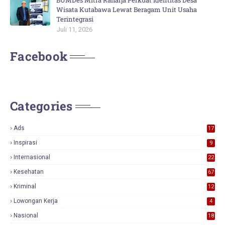
BUMDes Mitra Raharja Perkuat Identitas Desa
Wisata Kutabawa Lewat Beragam Unit Usaha
Terintegrasi
Juli 11, 2026
Facebook
Categories
Ads
17
0
Inspirasi
9
Internasional
22
Kesehatan
67
Kriminal
12
Lowongan Kerja
4
Nasional
18
7