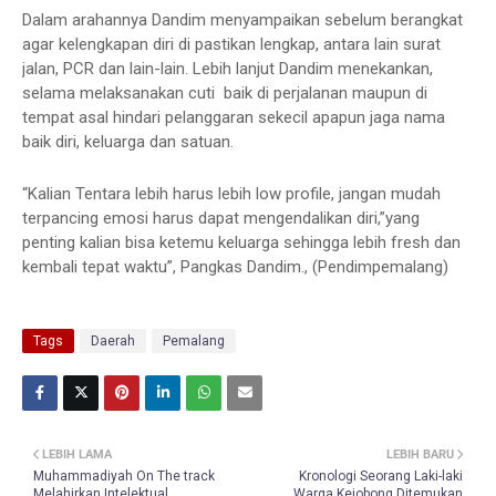
Dalam arahannya Dandim menyampaikan sebelum berangkat
agar kelengkapan diri di pastikan lengkap, antara lain surat
jalan, PCR dan lain-lain. Lebih lanjut Dandim menekankan,
selama melaksanakan cuti baik di perjalanan maupun di
tempat asal hindari pelanggaran sekecil apapun jaga nama
baik diri, keluarga dan satuan.
“Kalian Tentara lebih harus lebih low profile, jangan mudah
terpancing emosi harus dapat mengendalikan diri,”yang
penting kalian bisa ketemu keluarga sehingga lebih fresh dan
kembali tepat waktu”, Pangkas Dandim., (Pendimpemalang)
Tags
Daerah
Pemalang
LEBIH LAMA
LEBIH BARU
Muhammadiyah On The track
Kronologi Seorang Laki-laki
Melahirkan Intelektual
Warga Kejobong Ditemukan