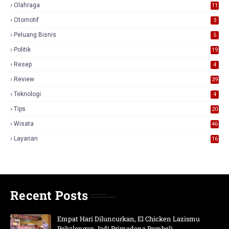
Olahraga
11
Otomotif
3
Peluang Bisnis
5
Politik
19
Resep
4
Review
39
3
Teknologi
4
Tips
20
Wisata
46
Layanan
16
Recent Posts
Empat Hari Diluncurkan, El Chicken Lazismu
Pekalongan Jadi Primadona Pembeli