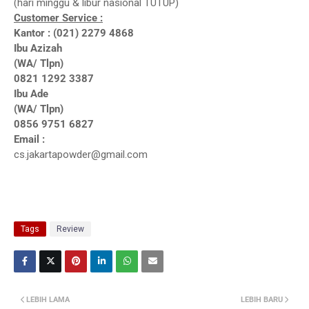
(hari minggu & libur nasional TUTUP)
Customer Service :
Kantor : (021) 2279 4868
Ibu
Azizah
(WA/ Tlpn)
0821 1292 3387
Ibu
Ade
(WA/ Tlpn)
0856 9751 6827
Email :
cs.jakartapowder@gmail.com
Tags
Review
LEBIH LAMA
LEBIH BARU