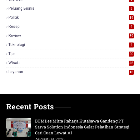
Peluang Bisnis
5
Politik
19
Resep
4
Review
39
3
Teknologi
4
Tips
20
Wisata
46
Layanan
16
Recent Posts
BUMDes Mitra Raharja Kutabawa Gandeng PT
Sarva Solution Indonesia Gelar Pelatihan Strategi
Cari Cuan Lewat AI
August 08, 2026