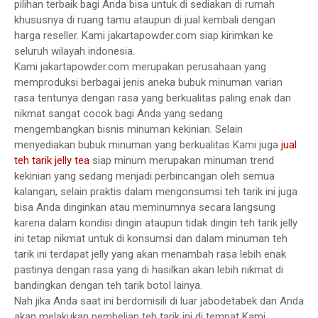
pilihan terbaik bagi Anda bisa untuk di sediakan di rumah
khususnya di ruang tamu ataupun di jual kembali dengan
harga reseller. Kami jakartapowder.com siap kirimkan ke
seluruh wilayah indonesia.
Kami jakartapowder.com merupakan perusahaan yang
memproduksi berbagai jenis aneka bubuk minuman varian
rasa tentunya dengan rasa yang berkualitas paling enak dan
nikmat sangat cocok bagi Anda yang sedang
mengembangkan bisnis minuman kekinian. Selain
menyediakan bubuk minuman yang berkualitas Kami juga
jual
teh tarik jelly tea
siap minum merupakan minuman trend
kekinian yang sedang menjadi perbincangan oleh semua
kalangan, selain praktis dalam mengonsumsi teh tarik ini juga
bisa Anda dinginkan atau meminumnya secara langsung
karena dalam kondisi dingin ataupun tidak dingin teh tarik jelly
ini tetap nikmat untuk di konsumsi dan dalam minuman teh
tarik ini terdapat jelly yang akan menambah rasa lebih enak
pastinya dengan rasa yang di hasilkan akan lebih nikmat di
bandingkan dengan teh tarik botol lainya.
Nah jika Anda saat ini berdomisili di luar jabodetabek dan Anda
akan melakukan pembelian teh tarik ini di tempat Kami