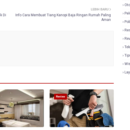
Oto
LEBIH BARU
Pel
k Di
Info Cara Membuat Tiang Kanopi Baja Ringan Rumah Paling
Aman
Pol
Re
Re
Tek
Tip
Wi
La
Review