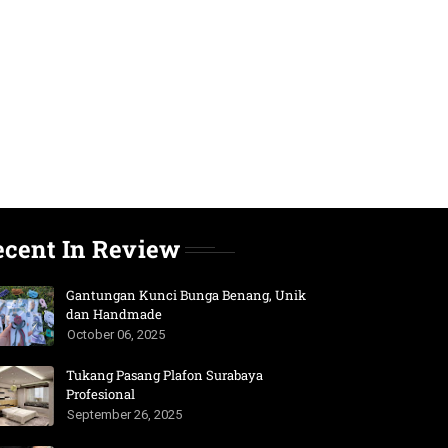
ecent In Review
Gantungan Kunci Bunga Benang, Unik
dan Handmade
October 06, 2025
Tukang Pasang Plafon Surabaya
Profesional
September 26, 2025