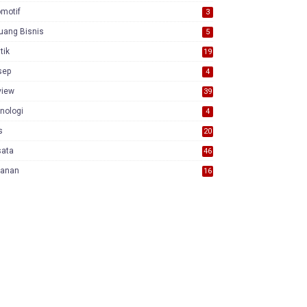
motif
3
uang Bisnis
5
itik
19
sep
4
view
39
3
nologi
4
s
20
sata
46
yanan
16