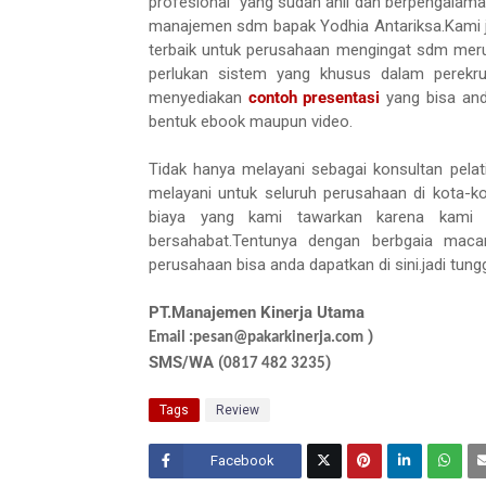
profesional yang sudah ahli dan berpengalaman
manajemen sdm bapak Yodhia Antariksa.Kami
terbaik untuk perusahaan mengingat sdm mer
perlukan sistem yang khusus dalam perekrut
menyediakan
contoh presentasi
yang bisa an
bentuk ebook maupun video.
Tidak hanya melayani sebagai konsultan pela
melayani untuk seluruh perusahaan di kota-ko
biaya yang kami tawarkan karena kami
bersahabat.Tentunya dengan berbgaia maca
perusahaan bisa anda dapatkan di sini.jadi tung
PT.Manajemen Kinerja Utama
)
Email :pesan@pakarkinerja.com
SMS/WA (
)
0817 482 3235
Tags
Review
Facebook