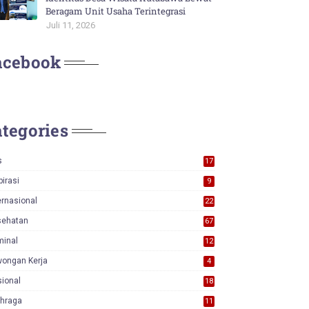
Beragam Unit Usaha Terintegrasi
Juli 11, 2026
acebook
tegories
s
17
0
pirasi
9
ernasional
22
sehatan
67
minal
12
wongan Kerja
4
ional
18
7
ahraga
11