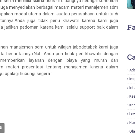
 serta memiliki skill khusus di bidangnya sebagai konsultan
 juga menyediakan berbagai macam materi manajemen sdm
upakan modal utama dalam suatau perusahaan untuk itu di
annya.Anda juga tidak perlu khawatir karena kami juga
F
da jadikan pedoman karena kami selalu support baik dalam
tihan manajemen sdm untuk wilajah jabodetabek kami juga
ta besar lainnya.Nah Anda pun tidak perl khawatir dengan
Ca
 memberikan layanan dengan biaya yang murah dan
m materi presentasi tentang manajemen kinerja dalam
Ad
gu apalagi hubungi segera :
Ins
Int
Ke
Kri
Lo
Nas
Ol