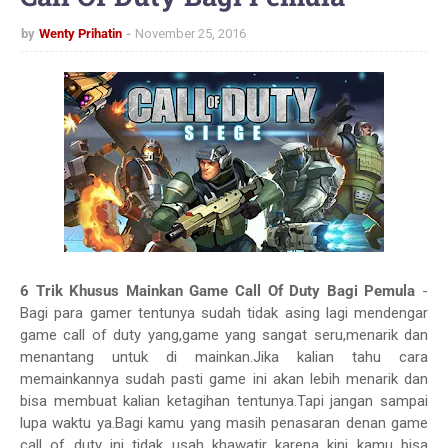
by
Wenty Prihatin
November 25, 2016
6 Trik Khusus Mainkan Game Call Of Duty Bagi Pemula
-
Bagi para gamer tentunya sudah tidak asing lagi mendengar
game call of duty yang,game yang sangat seru,menarik dan
menantang untuk di mainkan.Jika kalian tahu cara
memainkannya sudah pasti game ini akan lebih menarik dan
bisa membuat kalian ketagihan tentunya.Tapi jangan sampai
lupa waktu ya.Bagi kamu yang masih penasaran denan game
call of duty ini tidak usah khawatir karena kini kamu bisa