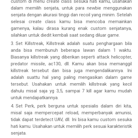
custom di menu create class sesuka hati kamu, usahakan
dalam memilih senjata, untuk para newbie menggunakan
senjata dengan akurasi tinggi dan recoil yang minim. Setelah
selesai create class kamu bisa mencoba memainkan
gamenya, kalau dirasa kurang enak custom senjatanya,
silahkan untuk diedit kembali saat sedang diluar game.
Set Killstreak, Killstreak adalah suatu penghargaan bila
anda bisa membunuh beberapa lawan dalam 1 waktu.
Biasanya killstreak yang diberikan seperti attack helicopter,
predator missile, ac130, dll. Kamu akan bisa memanggil
killstreak tersebut dan bisa juga mengendalikannya. Ini
adalah suattu hal yang paling mengasikan dalam game
tersebut. Usahakan untuk memilih killstreak yang kecil
dahulu misal saja yg 3,5, sampai 7 kill agar kamu mudah
untuk mendapatkannya.
Set Perk, perk berguna untuk spesialis dalam diri kita,
misal saja mempercepat reload, memperbanyak amunisi,
tidak dapat terdetect UAV, dll. Ini bisa kamu custom sesuka
hati kamu. Usahakan untuk memilih perk sesuai karakteristik
senjata.