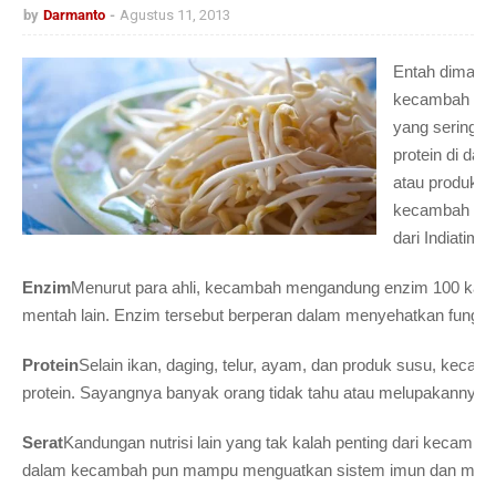
by
Darmanto
Agustus 11, 2013
Entah dimasa
kecambah adal
yang sering d
protein di dal
atau produk s
kecambah sele
dari Indiatimes
Enzim
Menurut para ahli, kecambah mengandung enzim 100 kali l
mentah lain. Enzim tersebut berperan dalam menyehatkan fungsi
Protein
Selain ikan, daging, telur, ayam, dan produk susu, kecamb
protein. Sayangnya banyak orang tidak tahu atau melupakannya.
Serat
Kandungan nutrisi lain yang tak kalah penting dari kecambah
dalam kecambah pun mampu menguatkan sistem imun dan menc