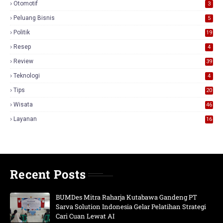
Otomotif
3
Peluang Bisnis
5
Politik
19
Resep
4
Review
39
3
Teknologi
4
Tips
20
Wisata
46
Layanan
16
Recent Posts
BUMDes Mitra Raharja Kutabawa Gandeng PT
Sarva Solution Indonesia Gelar Pelatihan Strategi
Cari Cuan Lewat AI